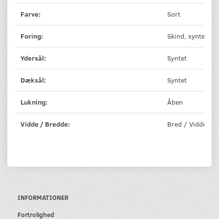
Farve:
Sort
Foring:
Skind, syntet
Ydersål:
Syntet
Dæksål:
Syntet
Lukning:
Åben
Vidde / Bredde:
Bred / Vidde 5E
INFORMATIONER
Fortrolighed