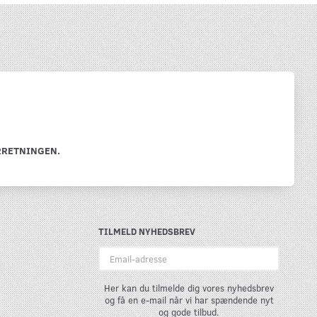
RRETNINGEN.
TILMELD NYHEDSBREV
Email-
adresse
Her kan du tilmelde dig vores nyhedsbrev
og få en e-mail når vi har spændende nyt
og gode tilbud.