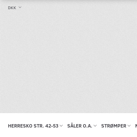
DKK
HERRESKO STR. 42-53
SÅLER O.A.
STRØMPER