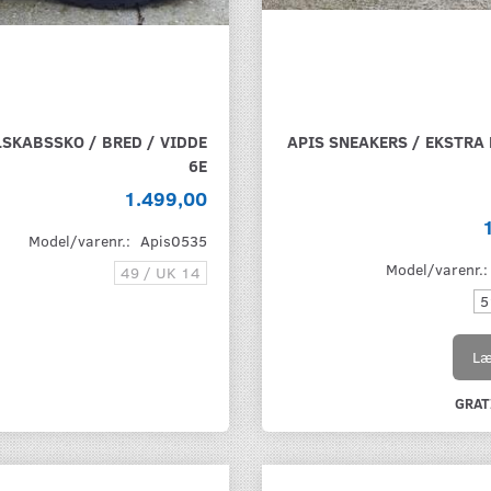
LSKABSSKO / BRED / VIDDE
APIS SNEAKERS / EKSTRA 
6E
1.499,00
Model/varenr.:
Apis0535
Model/varenr.
49 / UK 14
5
Læ
GRATI