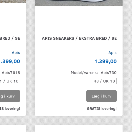
BRED / 9E
APIS SNEAKERS / EKSTRA BRED / 9E
Apis
Apis
1.399,00
1.399,00
:
Apis7618
Model/varenr.:
Apis730
1 / UK 16
48 / UK 13
g i kurv
Læg i kurv
S levering!
GRATIS levering!