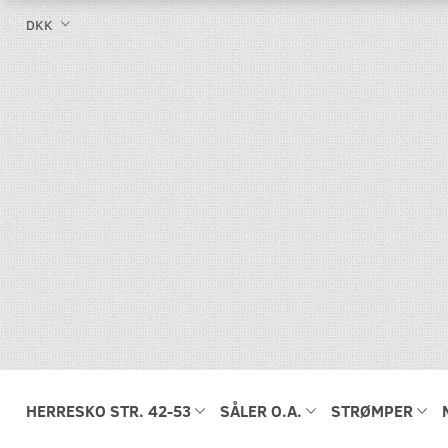
DKK
HERRESKO STR. 42-53
SÅLER O.A.
STRØMPER