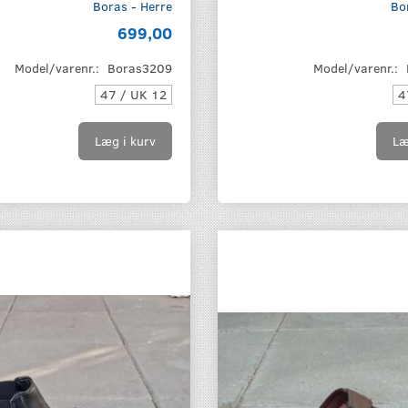
Boras - Herre
Bo
699,00
Model/varenr.:
Boras3209
Model/varenr.:
47 / UK 12
4
Læg i kurv
Læ