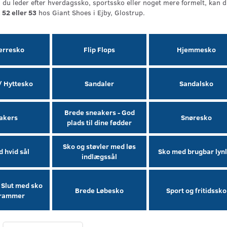
du leder efter hverdagssko, sportssko eller noget mere formelt, kan 
 52 eller 53
hos Giant Shoes i Ejby, Glostrup.
herresko
Flip Flops
Hjemmesko
/ Hyttesko
Sandaler
Sandalsko
Brede sneakers - God
akers
Snøresko
plads til dine fødder
Sko og støvler med løs
 hvid sål
Sko med brugbar lyn
indlægssål
 Slut med sko
Brede Løbesko
Sport og fritidssko
trammer