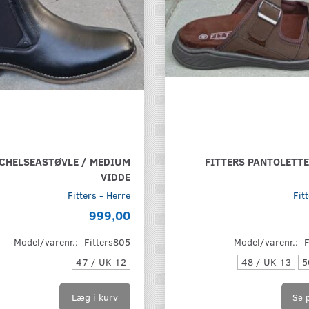
 CHELSEASTØVLE / MEDIUM
FITTERS PANTOLETT
VIDDE
Fitters - Herre
Fit
999,00
Model/varenr.:
Fitters805
Model/varenr.:
47 / UK 12
48 / UK 13
5
Læg i kurv
Se 