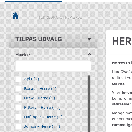
HERRESKO STR. 42-53
HER
Skifte
TILPAS UDVALG
filter
Mærker
Herresko i 
Hos
Giant
online i v
Apis
(
2
)
service.
Boras - Herre
(
2
)
Vi er
føren
Drew - Herre
(
1
)
kompromis 
størrelser
Fitters - Herre
(
10
)
Mange mænd
Haflinger - Herre
(
1
)
et sortime
rummelige 
Jomos - Herre
(
21
)