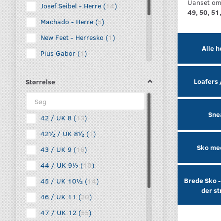
Uanset om 
Josef Seibel - Herre
(
14
)
49, 50, 51,
Machado - Herre
(
5
)
New Feet - Herresko
(
1
)
Alle 
Pius Gabor
(
1
)
Propét - Men
(
32
)
Loafers 
Størrelse
Reef / Flip Flops
(
2
)
Shepherd of Sweden
(
1
)
Sne
Westland - Herre
(
1
)
42 / UK 8
(
13
)
42½ / UK 8½
(
1
)
Sko med
43 / UK 9
(
16
)
44 / UK 9½
(
10
)
Brede Sko -
45 / UK 10½
(
14
)
der s
46 / UK 11
(
20
)
47 / UK 12
(
55
)