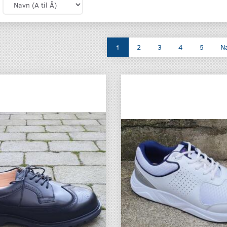
1
2
3
4
5
N