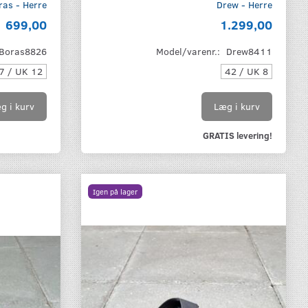
ras - Herre
Drew - Herre
699,00
1.299,00
Boras8826
Model/varenr.:
Drew8411
7 / UK 12
42 / UK 8
g i kurv
Læg i kurv
GRATIS levering!
Igen på lager