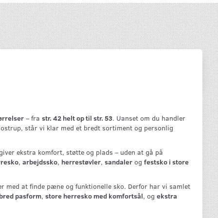
ørrelser
– fra
str. 42 helt op til str. 53
. Uanset om du handler
Glostrup, står vi klar med et bredt sortiment og personlig
 giver ekstra komfort, støtte og plads – uden at gå på
rresko
,
arbejdssko
,
herrestøvler
,
sandaler
og
festsko i store
 med at finde pæne og funktionelle sko. Derfor har vi samlet
bred pasform
,
store herresko med komfortsål
, og
ekstra