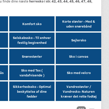
du finde dine næste
herresko i str. 42, 43, 44, 45, 46, 47, 48,
Korte støvler - Med &
Komfort sko
uden snørebånd
Selskabssko - Til enhver
Sejlersko
festlig begivenhed
Snørestøvler
Sko i canvas
Sko med Tex (
lås
Sko med velcro
vandafvisende )
Sikkerhedssko - Optimal
Vandrestøvler /
beskyttelse af dine
Vandresko- Naturen
fødder
kræver det rette fodtøj