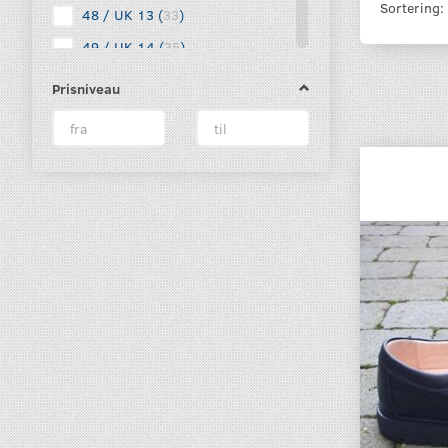
Sortering:
48 / UK 13
(
33
)
49 / UK 14
(
35
)
50 / UK 15
(
43
)
Prisniveau
51 / UK 16
(
15
)
52 / UK 17
(
1
)
53 / UK 18
(
1
)
47-50 / 2 par
(
1
)