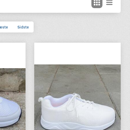
æste
Sidste