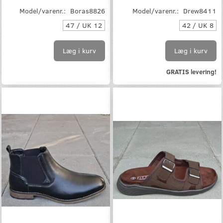
Model/varenr.:
Boras8826
Model/varenr.:
Drew8411
47 / UK 12
42 / UK 8
Læg i kurv
Læg i kurv
GRATIS levering!