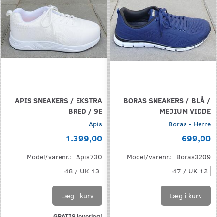
APIS SNEAKERS / EKSTRA
BORAS SNEAKERS / BLÅ /
BRED / 9E
MEDIUM VIDDE
Apis
Boras - Herre
1.399,00
699,00
Model/varenr.:
Apis730
Model/varenr.:
Boras3209
48 / UK 13
47 / UK 12
Læg i kurv
Læg i kurv
GRATIS levering!