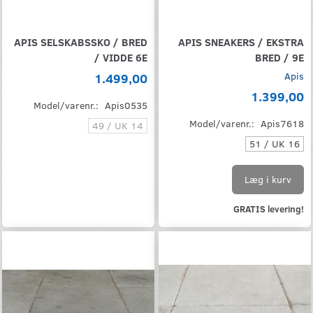
APIS SELSKABSSKO / BRED
APIS SNEAKERS / EKSTRA
/ VIDDE 6E
BRED / 9E
1.499,00
Apis
1.399,00
Model/varenr.:
Apis0535
Model/varenr.:
Apis7618
49 / UK 14
51 / UK 16
Læg i kurv
GRATIS levering!