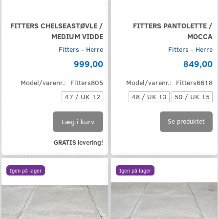
FITTERS CHELSEASTØVLE /
FITTERS PANTOLETTE /
MEDIUM VIDDE
MOCCA
Fitters - Herre
Fitters - Herre
999,00
849,00
Model/varenr.:
Fitters805
Model/varenr.:
Fitters6618
47 / UK 12
48 / UK 13
50 / UK 15
Læg i kurv
Se produktet
GRATIS levering!
Igen på lager
Igen på lager