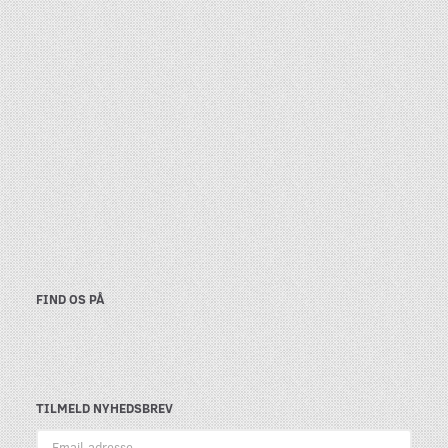
FIND OS PÅ
TILMELD NYHEDSBREV
Email-