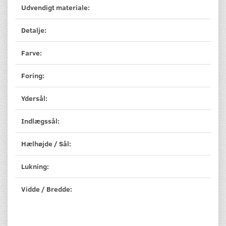
Udvendigt materiale:
Detalje:
Farve:
Foring:
Ydersål:
Indlægssål:
Hælhøjde / Sål:
Lukning:
Vidde / Bredde: