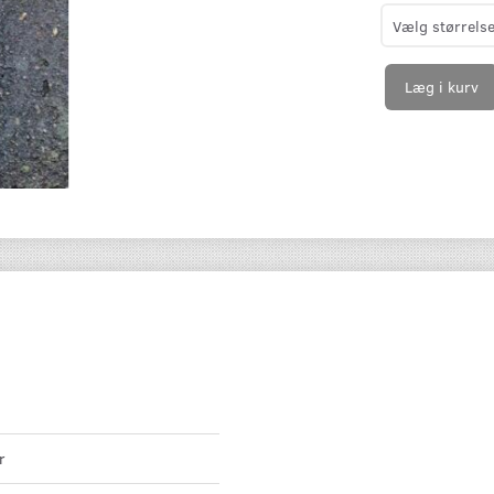
Læg i kurv
r