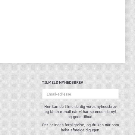
TILMELD NYHEDSBREV
Email-
adresse
Her kan du tilmelde dig vores nyhedsbrev
og få en e-mail når vi har spændende nyt
og gode tilbud.
Der er ingen forpligtelse, og du kan når som
helst afmelde dig igen.