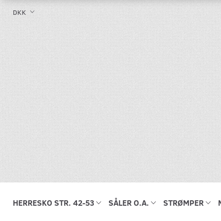
DKK
HERRESKO STR. 42-53
SÅLER O.A.
STRØMPER