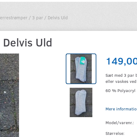
errestrømper / 3 par / Delvis Uld
 Delvis Uld
149,0
Sæt med 3 par b
eller vaskes ve
60 % Polyacryl
Mere informatio
Model/varenr.:
Størrelse: