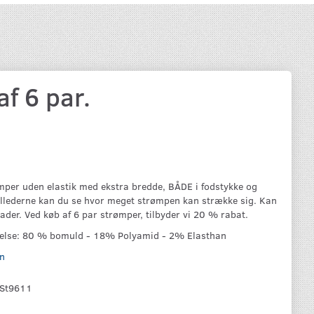
f 6 par.
mper uden elastik med ekstra bredde, BÅDE i fodstykke og
 billederne kan du se hvor meget strømpen kan strække sig. Kan
der. Ved køb af 6 par strømper, tilbyder vi 20 % rabat.
nelse: 80 % bomuld - 18% Polyamid - 2% Elasthan
n
St9611