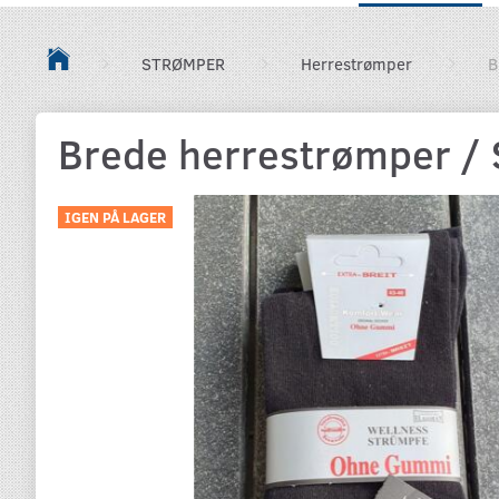
STRØMPER
Herrestrømper
B
Brede herrestrømper / S
IGEN PÅ LAGER