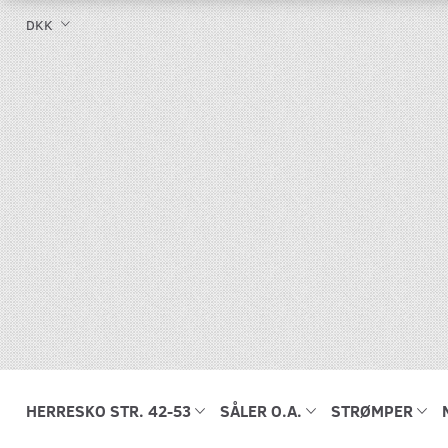
DKK
HERRESKO STR. 42-53
SÅLER O.A.
STRØMPER