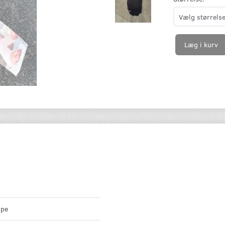
Læg i kurv
mpe