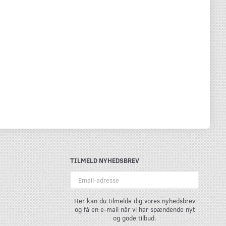
TILMELD NYHEDSBREV
Email-
adresse
Her kan du tilmelde dig vores nyhedsbrev
og få en e-mail når vi har spændende nyt
og gode tilbud.