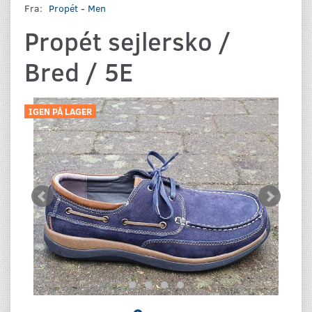
Fra:
Propét - Men
Propét sejlersko /
Bred / 5E
IGEN PÅ LAGER