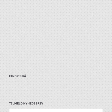
FIND OS PÅ
TILMELD NYHEDSBREV
Email-