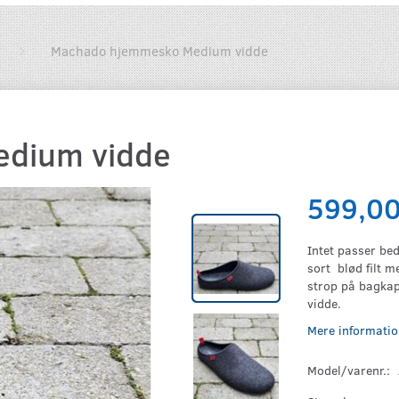
Machado hjemmesko Medium vidde
dium vidde
599,0
Intet passer bed
sort blød filt m
strop på bagka
vidde.
Mere informatio
Model/varenr.: