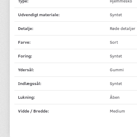
Type:
Hjemmesko
Udvendigt materiale:
Syntet
Detalje:
Røde detaljer
Farve:
Sort
Foring:
Syntet
Ydersål:
Gummi
Indlægssål:
Syntet
Lukning:
Åben
Vidde / Bredde:
Medium