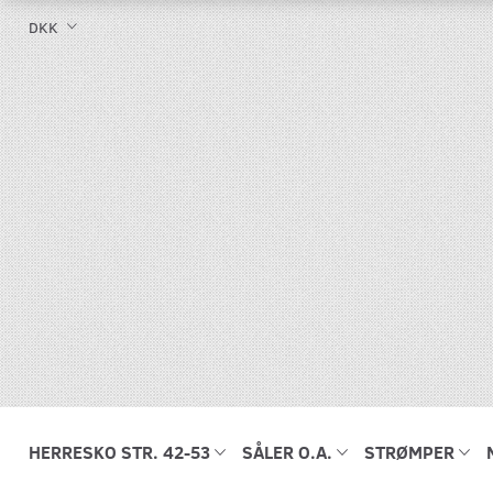
DKK
HERRESKO STR. 42-53
SÅLER O.A.
STRØMPER