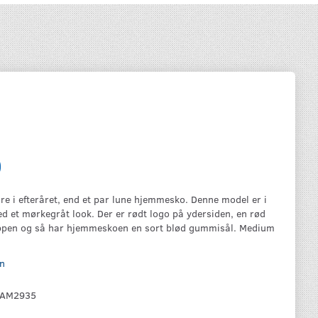
0
re i efteråret, end et par lune hjemmesko. Denne model er i
ed et mørkegråt look. Der er rødt logo på ydersiden, en rød
ppen og så har hjemmeskoen en sort blød gummisål. Medium
n
AM2935