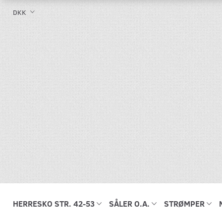
DKK
HERRESKO STR. 42-53
SÅLER O.A.
STRØMPER