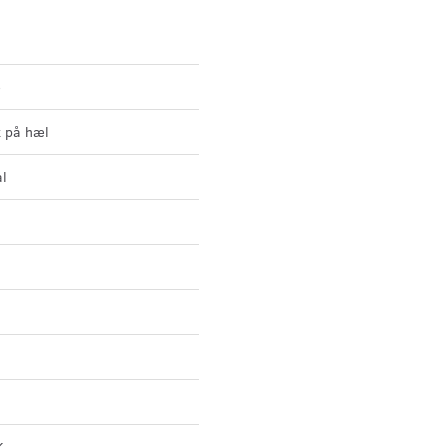
o
k på hæl
ål
K