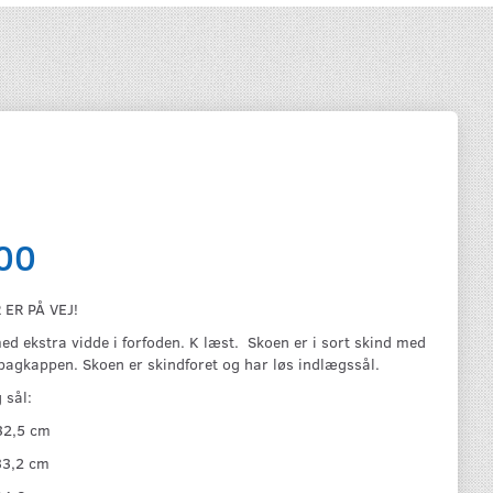
00
 ER PÅ VEJ!
d ekstra vidde i forfoden. K læst. Skoen er i sort skind med
bagkappen. Skoen er skindforet og har løs indlægssål.
 sål:
32,5 cm
33,2 cm