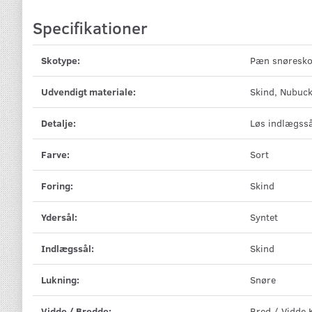
Specifikationer
Skotype:
Pæn snøresk
Udvendigt materiale:
Skind, Nubuc
Detalje:
Løs indlægss
Farve:
Sort
Foring:
Skind
Ydersål:
Syntet
Indlægssål:
Skind
Lukning:
Snøre
Vidde / Bredde:
Bred / Vidde 