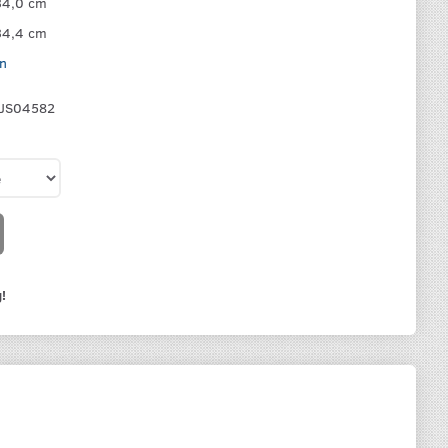
34,0 cm
34,4 cm
n
JS04582
!