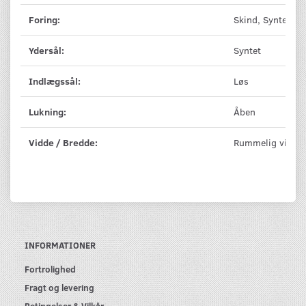
Foring:
Skind, Syntet
Ydersål:
Syntet
Indlægssål:
Løs
Lukning:
Åben
Vidde / Bredde:
Rummelig vidde
INFORMATIONER
Fortrolighed
Fragt og levering
Betingelser & Vilkår