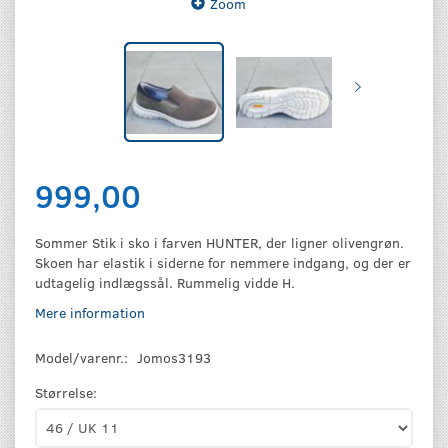
Zoom
999,00
Sommer Stik i sko i farven HUNTER, der ligner olivengrøn.
Skoen har elastik i siderne for nemmere indgang, og der er
udtagelig indlægssål. Rummelig vidde H.
Mere information
Model/varenr.:
Jomos3193
Størrelse: