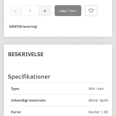
Læg i kurv
GRATIS levering!
BESKRIVELSE
Specifikationer
Type:
Stik i sko
Udvendigt materiale:
Skind, Syntet
Farve:
Hunter / Oliven