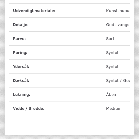
Udvendigt materiale:
Kunst-nubuck
Detalje:
God svangstøtte
Farve:
Sort
Foring:
Syntet
Ydersål:
Syntet
Dæksål:
Syntet / God pol
Lukning:
Åben
Vidde / Bredde:
Medium