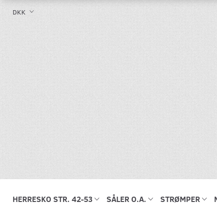
DKK
HERRESKO STR. 42-53
SÅLER O.A.
STRØMPER