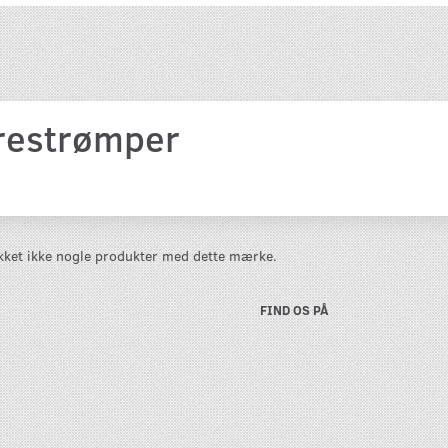
restrømper
likket ikke nogle produkter med dette mærke.
FIND OS PÅ