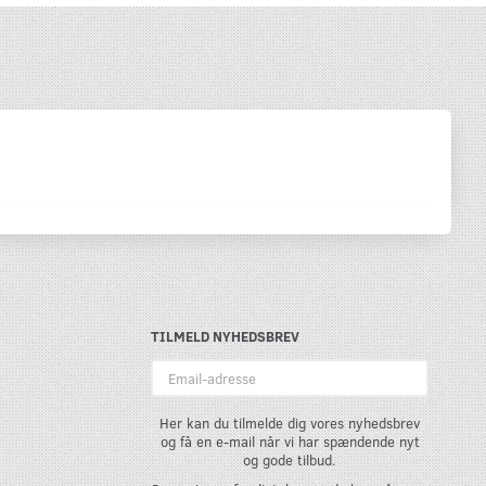
TILMELD NYHEDSBREV
Email-
adresse
Her kan du tilmelde dig vores nyhedsbrev
og få en e-mail når vi har spændende nyt
og gode tilbud.