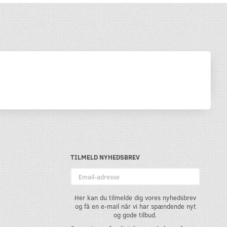
TILMELD NYHEDSBREV
Email-
adresse
Her kan du tilmelde dig vores nyhedsbrev
og få en e-mail når vi har spændende nyt
og gode tilbud.