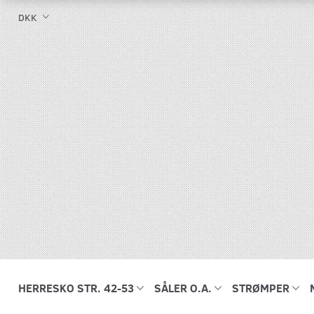
DKK
HERRESKO STR. 42-53
SÅLER O.A.
STRØMPER